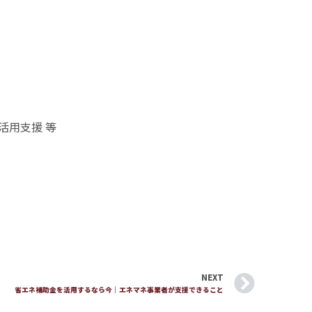
活用支援 等
NEXT
省エネ補助金を活用するなら今｜エネマネ事業者が支援できること