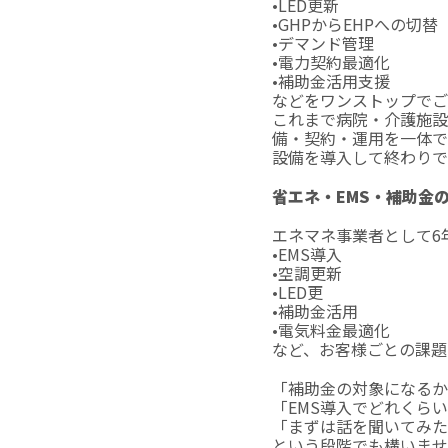
•LED更新
•GHPからEHPへの切替
•デマンド管理
•電力契約最適化
•補助金活用支援
などをワンストップでご
これまで病院・介護施設
備・契約・運用を一体で
設備を導入して終わりで
省エネ・EMS・補助金
エネマネ事業者として6
•EMS導入
•空調更新
•LED更
•補助金活用
•電気料金最適化
など、お客様ごとの課題
「補助金の対象になるか
「EMS導入でどれくら
「まずは話を聞いてみた
という段階でも構いませ