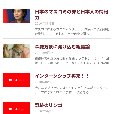
日本のマスコミの罪と日本人の情報
力
2016年8月3日
マスコミによるプロパガンダ。。。 国民への洗脳報道
の姿勢。。。 それを、自分自身で調べ
森羅万象に溶け込む組織論
2011年9月16日
組織運営のあり方に関する論は プラトン の 『 国
家 』 をはじめ 古代 からみられた。 現代的な組
インターンシップ再来！！
2008年8月26日
今、エンブリッジには初初しい学生さんが インターン
シップにきてくれています。 彼らをみ
奇跡のリンゴ
2010年5月14日