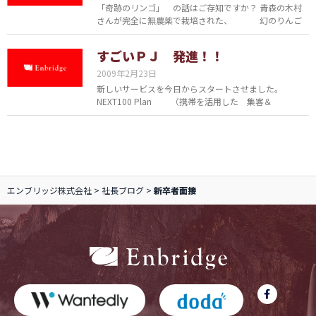
「奇跡のリンゴ」 の話はご存知ですか？ 青森の木村
さんが完全に無農薬で栽培された、 幻のりんご
すごいＰＪ 発進！！
2009年2月23日
新しいサービスを今日からスタートさせました。
NEXT100 Plan （携帯を活用した 集客＆
エンブリッジ株式会社
>
社長ブログ
>
新卒者面接