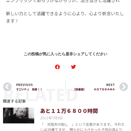
エンブリッジであろうがなかろうが、活き活きと活躍され
新しい力として活躍できるように心より、心より祈念いたし
ます！
この投稿が気に入ったら是非シェアしてください
PREVIOUS
NEXT
RELATED
すごいＰＪ 発進！！
【読書版】 ＫＯＴＯＤＡＭＡ
関連する記事
あと１１万６８００時間
2012年7月9日
「 光陰矢の如し 」という言葉があります。 今わた
しは39歳ですが、 明らかに小さかった子供の頃より