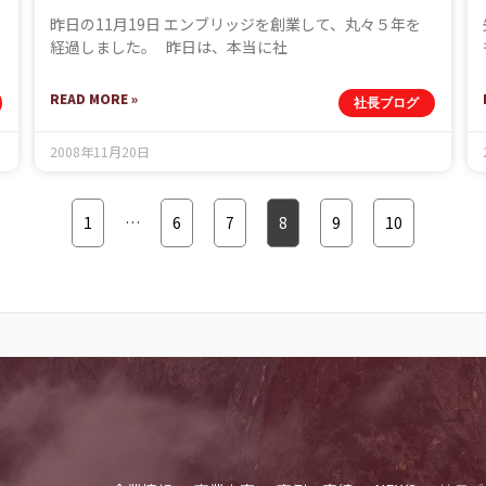
昨日の11月19日 エンブリッジを創業して、丸々５年を
経過しました。 昨日は、本当に社
READ MORE »
社長ブログ
2008年11月20日
1
…
6
7
8
9
10